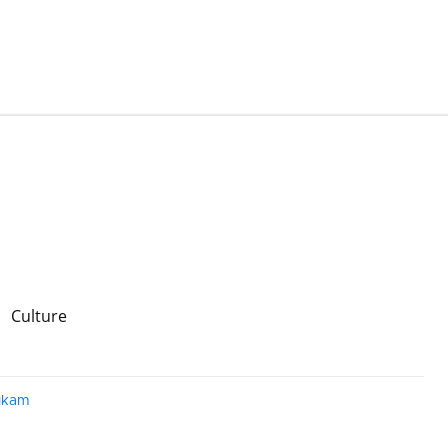
n
Culture
ukam