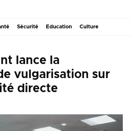
anté
Sécurité
Education
Culture
t lance la
e vulgarisation sur
ité directe